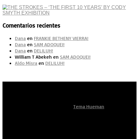
Comentarios recientes
Dana
en
FRANKIE BETHENY VIERRA!
Dana
en
SAM ADOQUEI!
Dana
en
DELILUH!
William T Abekeh
en
SAM ADOQUEI!
Aldo Misra
en
DELILUH!
Artistas Sean Unidos
Funciona con
- Diseñado con el
Tema Hueman