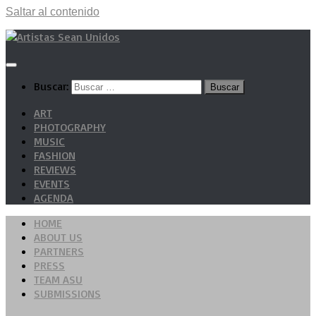
Saltar al contenido
Buscar:
ART
PHOTOGRAPHY
MUSIC
FASHION
REVIEWS
EVENTS
AGENDA
HOME
ABOUT US
PARTNERS
PRESS
TEAM ASU
SUBMISSIONS