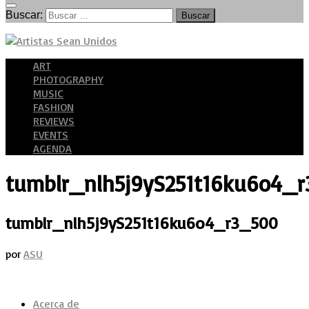
Buscar:
ART
PHOTOGRAPHY
MUSIC
FASHION
REVIEWS
EVENTS
AGENDA
tumblr_nlh5j9yS251t16ku6o4_
tumblr_nlh5j9yS251t16ku6o4_r3_500
por
ASU
Acerca de