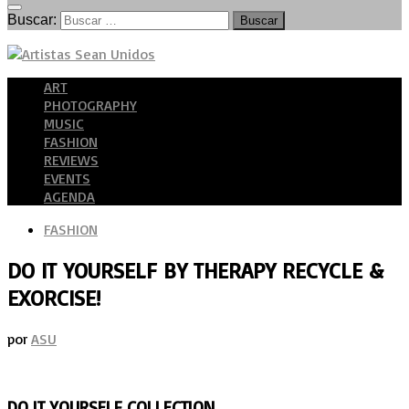
Buscar:
ART
PHOTOGRAPHY
MUSIC
FASHION
REVIEWS
EVENTS
AGENDA
FASHION
DO IT YOURSELF BY THERAPY RECYCLE &
EXORCISE!
por
ASU
DO IT YOURSELF COLLECTION