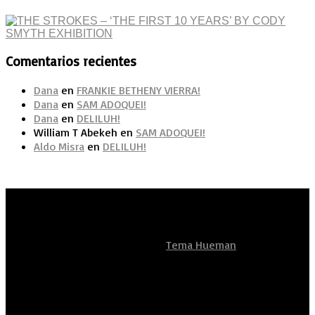
Comentarios recientes
Dana
en
FRANKIE BETHENY VIERRA!
Dana
en
SAM ADOQUEI!
Dana
en
DELILUH!
William T Abekeh
en
SAM ADOQUEI!
Aldo Misra
en
DELILUH!
Artistas Sean Unidos
Funciona con
- Diseñado con el
Tema Hueman