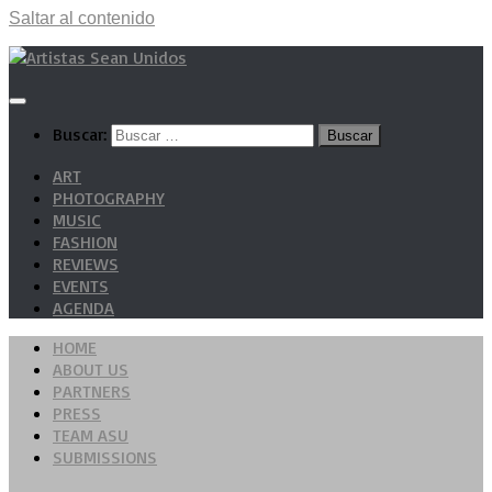
Saltar al contenido
Buscar:
ART
PHOTOGRAPHY
MUSIC
FASHION
REVIEWS
EVENTS
AGENDA
HOME
ABOUT US
PARTNERS
PRESS
TEAM ASU
SUBMISSIONS