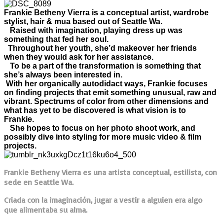
Frankie Betheny Vierra is a conceptual artist, wardrobe
stylist, hair & mua based out of Seattle Wa.
Raised with imagination, playing dress up was
something that fed her soul.
Throughout her youth, she’d makeover her friends
when they would ask for her assistance.
To be a part of the transformation is something that
she’s always been interested in.
With her organically autodidact ways, Frankie focuses
on finding projects that emit something unusual, raw and
vibrant. Spectrums of color from other dimensions and
what has yet to be discovered is what vision is to
Frankie.
She hopes to focus on her photo shoot work, and
possibly dive into styling for more music video & film
projects.
Frankie Betheny Vierra es una artista conceptual, estilista, con
sede en Seattle Wa.
Criada con la imaginación, jugar a vestir a alguien era algo
que alimentaba su alma.