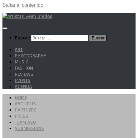
Saltar al contenido
Buscar:
ART
PHOTOGRAPHY
MUSIC
FASHION
REVIEWS
EVENTS
AGENDA
HOME
ABOUT US
PARTNERS
PRESS
TEAM ASU
SUBMISSIONS