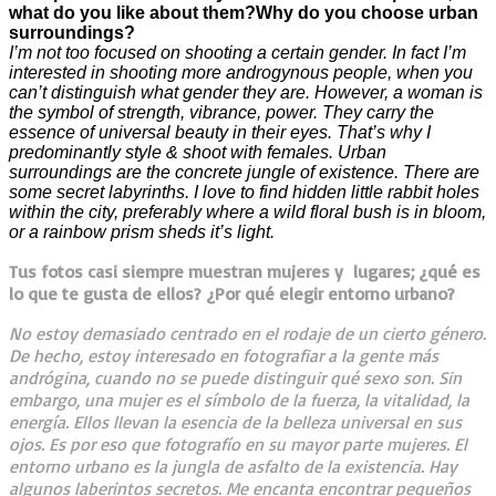
what do you like about them?Why do you choose urban
surroundings?
I’m not too focused on shooting a certain gender. In fact I’m
interested in shooting more androgynous people, when you
can’t distinguish what gender they are. However, a woman is
the symbol of strength, vibrance, power. They carry the
essence of universal beauty in their eyes. That’s why I
predominantly style & shoot with females. Urban
surroundings are the concrete jungle of existence. There are
some secret labyrinths. I love to find hidden little rabbit holes
within the city, preferably where a wild floral bush is in bloom,
or a rainbow prism sheds it’s light.
Tus fotos casi siempre muestran mujeres y lugares; ¿qué es
lo que te gusta de ellos? ¿Por qué elegir entorno urbano?
No estoy demasiado centrado en el rodaje de un cierto género.
De hecho, estoy interesado en fotografiar a la gente más
andrógina, cuando no se puede distinguir qué sexo son. Sin
embargo, una mujer es el símbolo de la fuerza, la vitalidad, la
energía. Ellos llevan la esencia de la belleza universal en sus
ojos. Es por eso que fotografío en su mayor parte mujeres. El
entorno urbano es la jungla de asfalto de la existencia. Hay
algunos laberintos secretos. Me encanta encontrar pequeños