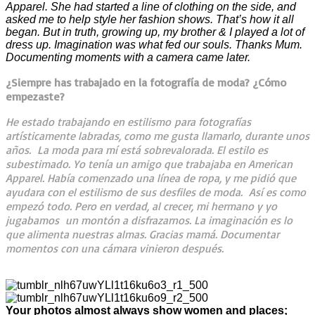
Apparel. She had started a line of clothing on the side, and
asked me to help style her fashion shows. That’s how it all
began. But in truth, growing up, my brother & I played a lot of
dress up. Imagination was what fed our souls. Thanks Mum.
Documenting moments with a camera came later.
¿Siempre has trabajado en la fotografía de moda? ¿Cómo
empezaste?
He estado trabajando en estilismo para fotografías
artísticamente labradas, como me gusta llamarlo, durante unos
años. La moda para mí está sobrevalorada. El estilo es
subestimado. Yo tenía un amigo que trabajaba en American
Apparel. Había comenzado una línea de ropa, y me pidió que
ayudara con el estilismo de sus desfiles de moda. Así es como
empezó todo. Pero en verdad, al crecer, mi hermano y yo
jugabamos un montón a disfrazarnos. La imaginación es lo
que alimenta nuestras almas. Gracias mamá. Documentar
momentos con una cámara vinieron después.
Your photos almost always show women and places;