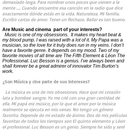
demasiado larga. Para nombrar unos pocos que vienen a la
mente ….. Cuando encuentre esa canción en la radio que dice
exactamente dónde estás en la vida. Naturaleza. Mi familia.
Escribir cartas de amor. Tener un flechazo. Bailar es tan bueno.
Are Music and cinema part of your interests?
Music is one of my obsessions. It makes my heart beat &
my blood pump. I was raised with a lot of it. My Papa was a
musician, so the love for it truly does run in my veins. I don’t
have a favorite genre. It depends on my mood. Two of my
favorite movies of all time are The Fifth Element & Léon The
Professional. Luc Besson is a genius. I’ve always been and
shall forever be a great admirer of innovator Tim Burton’s
work.
¿Son Música y cine parte de sus intereses?
La música es una de mis obsesiones. Hace que mi corazón
lata y bombee sangre. Yo me crié con una gran cantidad de
ella. Mi papá era músico, por lo que el amor por la música
realmente se ejecuta en mis venas. No tengo un género
favorito. Depende de mi estado de ánimo. Dos de mis películas
favoritas de todos los tiempos son El quinto elemento y Léon
el profesional. Luc Besson es un genio. Siempre he sido y seré