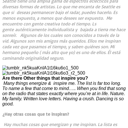
Seattle tiene una amplia gama de espectros eclécticos para
diversas formas de artistas. Lo que me encanta de Seattle es
que si deseas permanecer bajo el radar, puedes hacerlo. Es
menos expuesto, a menos que desees ser expuesto. Me
encuentro con gente creativa todo el tiempo. Ls
gente auténticamente individualista y bajada a tierra me hace
sonreír. Algunos de los cuales son conocidos a través de la
vid. Algunos son mis amigos más queridos. Ellos me inspiran
cada vez que pasamos el tiempo, y saben quiénes son. Mi
hermano pequeño ( más alto que yo) es uno de ellos. Él está
caminando originalidad seguro.
Are there Other things that inspire you?
Many things energize & inspire me. The list is far too long.
To name a few that come to mind….. When you find that song
on the radio that states exactly where you’re at in life. Nature.
My family. Written love letters. Having a crush. Dancing is so
good.
¿Hay otras cosas que te inspiran?
Hay muchas cosas que energizan y me inspiran. La lista es