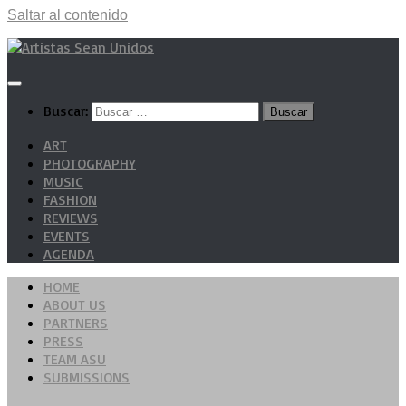
Saltar al contenido
Buscar:
ART
PHOTOGRAPHY
MUSIC
FASHION
REVIEWS
EVENTS
AGENDA
HOME
ABOUT US
PARTNERS
PRESS
TEAM ASU
SUBMISSIONS