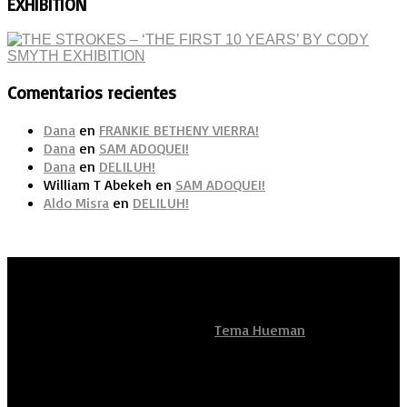
EXHIBITION
Comentarios recientes
Dana
en
FRANKIE BETHENY VIERRA!
Dana
en
SAM ADOQUEI!
Dana
en
DELILUH!
William T Abekeh
en
SAM ADOQUEI!
Aldo Misra
en
DELILUH!
Artistas Sean Unidos
Funciona con
- Diseñado con el
Tema Hueman