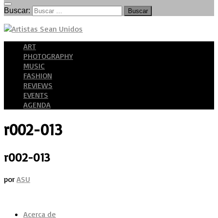
Buscar:
ART
PHOTOGRAPHY
MUSIC
FASHION
REVIEWS
EVENTS
AGENDA
r002-013
r002-013
por
ASU
Acerca de