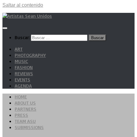
Saltar al contenido
Buscar:
ART
PHOTOGRAPHY
MUSIC
FASHION
REVIEWS
EVENTS
AGENDA
HOME
ABOUT US
PARTNERS
PRESS
TEAM ASU
SUBMISSIONS