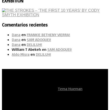
EXHIBITION
Comentarios recientes
Dana
en
FRANKIE BETHENY VIERRA!
Dana
en
SAM ADOQUEI!
Dana
en
DELILUH!
William T Abekeh
en
SAM ADOQUEI!
Aldo Misra
en
DELILUH!
Artistas Sean Unidos
Funciona con
- Diseñado con el
Tema Hueman