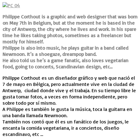
Philippe Corthout is a graphic and web designer that was born
on May 7th in Belgium, but at the moment he is based in the
city of Antwerp, the city where he lives and work. In his spare
time he likes taking photos, sometimes as a freelancer but
mostly for himself.
Philippe is also into music, he plays guitar in a band called
Newmoon. It’s a shoegaze, dreampop band.
He also told us he’s a game fanatic, also loves vegetarian
food, going to concerts, Scandinavian design, etc…
Philippe Corthout es un diseñador gráfico y web que nació el
7 de mayo en Bélgica, pero actualmente vive en la ciudad de
Antwerp, ciudad donde vive y el trabaja. En su tiempo libre le
gusta tomar fotos, a veces en forma independiente, pero
sobre todo por sí mismo.
A Philippe es también le gusta la música, toca la guitarra en
una banda llamada Newmoon.
También nos contó que él es un fanático de los juegos, le
encanta la comida vegetariana, ir a conciertos, diseño
escandinavo, etc …