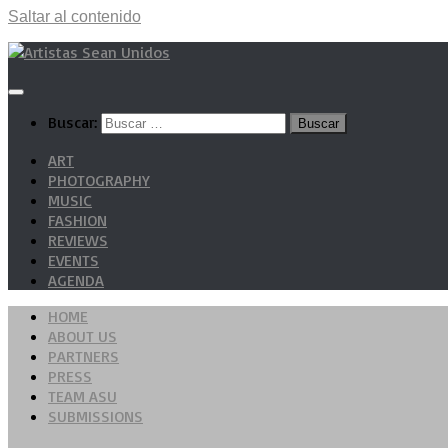
Saltar al contenido
Buscar:
ART
PHOTOGRAPHY
MUSIC
FASHION
REVIEWS
EVENTS
AGENDA
HOME
ABOUT US
PARTNERS
PRESS
TEAM ASU
SUBMISSIONS