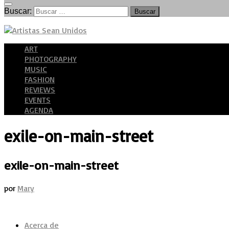
Buscar:
ART
PHOTOGRAPHY
MUSIC
FASHION
REVIEWS
EVENTS
AGENDA
exile-on-main-street
exile-on-main-street
por
Mary
Acerca de