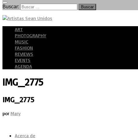
Buscar:
ART
PHOTOGRAPHY
MUSIC
FASHION
REVIEWS
EVENTS
AGENDA
IMG_2775
IMG_2775
por
Mary
Acerca de