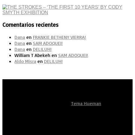
Comentarios recientes
Dana
en
FRANKIE BETHENY VIERRA!
Dana
en
SAM ADOQUEI!
Dana
en
DELILUH!
William T Abekeh
en
SAM ADOQUEI!
Aldo Misra
en
DELILUH!
Artistas Sean Unidos
Funciona con
- Diseñado con el
Tema Hueman