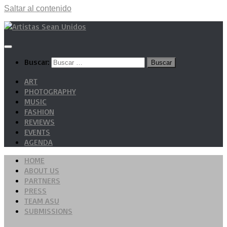
Saltar al contenido
Buscar:
ART
PHOTOGRAPHY
MUSIC
FASHION
REVIEWS
EVENTS
AGENDA
HOME
ABOUT US
PARTNERS
PRESS
TEAM ASU
SUBMISSIONS