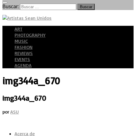
Buscar:
ART
PHOTOGRAPHY
MUSIC
FASHION
REVIEWS
EVENTS
AGENDA
img344a_670
img344a_670
por
ASU
Acerca de