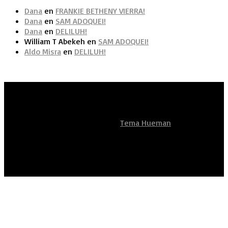
Dana
en
FRANKIE BETHENY VIERRA!
Dana
en
SAM ADOQUEI!
Dana
en
DELILUH!
William T Abekeh
en
SAM ADOQUEI!
Aldo Misra
en
DELILUH!
Artistas Sean Unidos
Funciona con
- Diseñado con el
Tema Hueman