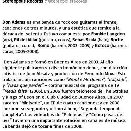
Stereopolis Records
@stereopolisrecords
Don Adams
es una banda de rock con guitarras al frente,
canciones de tres minutos, y una estética que remite a la
década del setenta. Estuvo compuesta por:
Frankie Langdon
(voz),
Pil del Villar
(guitarra, coros),
Sebas Scala
(bajo),
Roche
(guitarra, coros),
Romo
(batería, 2003-2005) y
Koroco
(batería,
coros, 2005-2008).
Don Adams se formó en Buenos Aires en 2003. Al año
siguiente publicaron su disco homónimo debut, con dirección
artística de Juan Absatz y producción de Fernando Moya. Este
trabajo incluía canciones como
“Brooke Mc Queen”, “Italpark”,
y “Nada que perder”
– cortina musical del programa de TV
“Media falta”
(2005). En 2006 fueron teloneros de The Strokes
y Kings of Leon en el Club Ciudad de Buenos Aires. En 2007
sacaron “Miniserie”, un EP de cuatro canciones; y en 2008
lanzaron su segundo y ultimo álbum, “Segunda temporada
completa”. Los videoclips de “Palmeras” y “Como pasas de
uva” tuvieron una importante rotación en canales de música.
La banda dejó de tocar a fines de 2008.