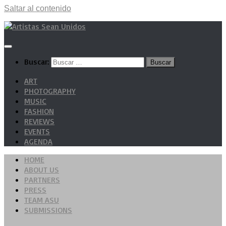
Saltar al contenido
Buscar:
ART
PHOTOGRAPHY
MUSIC
FASHION
REVIEWS
EVENTS
AGENDA
HOME
ABOUT US
PARTNERS
PRESS
TEAM ASU
SUBMISSIONS