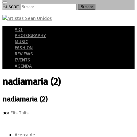
Buscar:
ART
PHOTOGRAPHY
MUSIC
FASHION
REVIEWS
EVENTS
AGENDA
nadiamaria (2)
nadiamaria (2)
por
Elis Talis
Acerca de