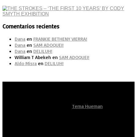
Comentarios recientes
Dana
en
FRANKIE BETHENY VIERRA!
Dana
en
SAM ADOQUEI!
Dana
en
DELILUH!
William T Abekeh
en
SAM ADOQUEI!
Aldo Misra
en
DELILUH!
Artistas Sean Unidos
Funciona con
- Diseñado con el
Tema Hueman