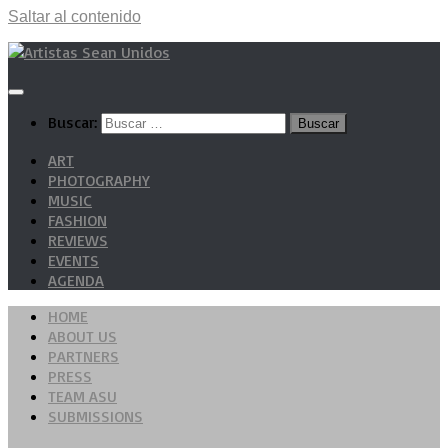
Saltar al contenido
Buscar:
ART
PHOTOGRAPHY
MUSIC
FASHION
REVIEWS
EVENTS
AGENDA
HOME
ABOUT US
PARTNERS
PRESS
TEAM ASU
SUBMISSIONS